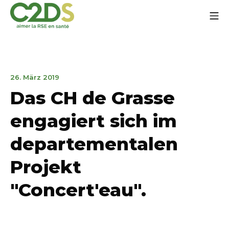
Zum
Mo
Inhalt
springen
C2DS
14.
26. März 2019
Januar
Das CH de Grasse
2020
engagiert sich im
departementalen
Projekt
"Concert'eau".