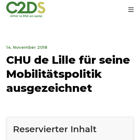
Zum
Mo
Inhalt
springen
C2DS
25.
14. November 2018
März
CHU de Lille für seine
2020
Mobilitätspolitik
ausgezeichnet
Reservierter Inhalt