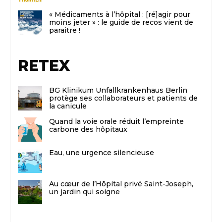
« Médicaments à l’hôpital : [ré]agir pour
moins jeter » : le guide de recos vient de
paraitre !
RETEX
BG Klinikum Unfallkrankenhaus Berlin
protège ses collaborateurs et patients de
la canicule
Quand la voie orale réduit l’empreinte
carbone des hôpitaux
Eau, une urgence silencieuse
Au cœur de l’Hôpital privé Saint-Joseph,
un jardin qui soigne