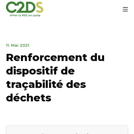
Zum
Mo
Inhalt
springen
C2DS
31.
11. Mai 2021
März
Renforcement du
2023
dispositif de
traçabilité des
déchets