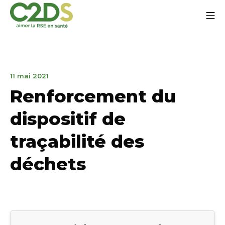
Ir
Me
al
contenido
C2DS
31
11 mai 2021
de
Renforcement du
marzo
de
dispositif de
2023
traçabilité des
déchets