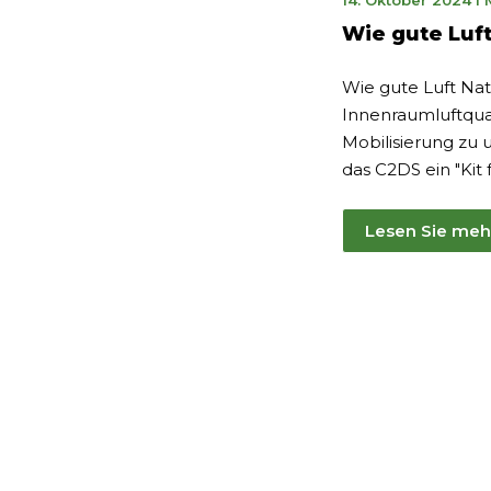
14. Oktober 2024
I
Mä
Wie gute Luf
20
Wie gute Luft Nat
Innenraumluftqual
Mobilisierung zu u
das C2DS ein "Kit f
Lesen Sie meh