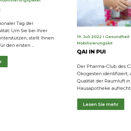
Mobilisierungspaket
rz
t
25
ionaler Tag der
ität: Um Sie bei Ihrer
8.
19. Juli 2022
I
Gesundheit
nterstützen, stellt Ihnen
Juni
Mobilisierungskit
ür den ersten ...
2023
QAI IN PUI
r
Der Pharma-Club des C
Ökogesten identifiziert,
Qualität der Raumluft in
Hausapotheke aufrechtz
Lesen Sie mehr