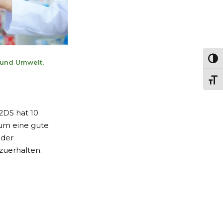
Passe
 und Umwelt
,
Chang
2DS hat 10
 um eine gute
 der
uerhalten.