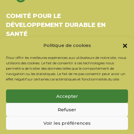
COMITÉ POUR LE
DÉVELOPPEMENT DURABLE EN
SANTÉ
Politique de cookies
Bâtiment Le Rubixco, 1 rue Bernard Maris
37270 Montlouis-sur-Loire
Pour offrir les meilleures expériences aux utilisateurs de notre site, nous
Tél. : 06 26 49 36 81 –
contact@c2ds.eu
utilisons des cookies. Le fait de consentir à ces technologies nous
permettra de traiter des données telles que le comportement de
navigation ou les statistiques. Le fait de ne pas consentir peut avoir un
Twitter
LinkedIn
Youtube
effet négatif sur certaines caractéristiques et fonctionnalités du site.
S’inscrire à la newsletter
Accepter
Nos partenaires
Refuser
Contacter l’équipe
Mentions légales
Voir les préférences
Politique de confidentialité