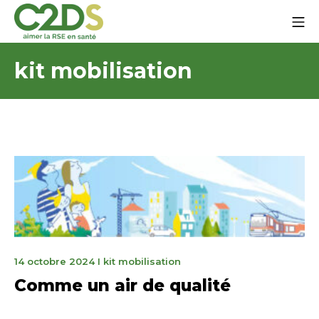
Aller
Me
au
contenu
C2DS
kit mobilisation
3
14 octobre 2024
I
kit mobilisation
mars
Comme un air de qualité
2025