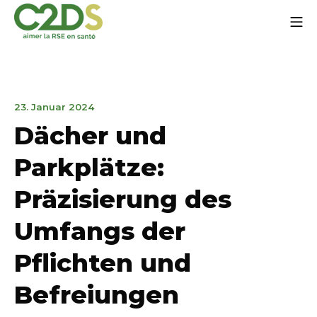
Zum
Mo
Inhalt
springen
C2DS
19.
23. Januar 2024
April
Dächer und
2024
Parkplätze:
Präzisierung des
Umfangs der
Pflichten und
Befreiungen