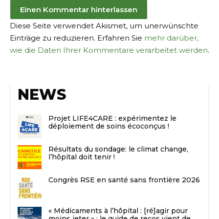
Diese Seite verwendet Akismet, um unerwünschte
Einträge zu reduzieren. Erfahren Sie
mehr darüber,
wie die Daten Ihrer Kommentare verarbeitet werden
.
NEWS
Projet LIFE4CARE : expérimentez le
déploiement de soins écoconçus !
Résultats du sondage: le climat change,
l’hôpital doit tenir !
Congrès RSE en santé sans frontière 2026
« Médicaments à l’hôpital : [ré]agir pour
moins jeter » : le guide de recos vient de