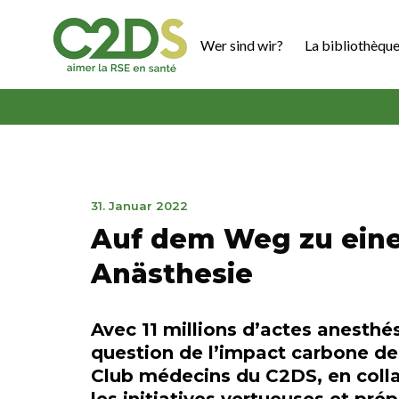
Zum
Inhalt
Wer sind wir?
La bibliothèque
springen
C2DS
19.
31. Januar 2022
Juli
Auf dem Weg zu eine
2022
Anästhesie
Avec 11 millions d’actes anesthé
question de l’impact carbone de
Club médecins du C2DS, en colla
les initiatives vertueuses et pré