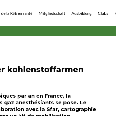
 de la RSE en santé
Mitgliedschaft
Ausbildung
Clubs
r kohlenstoffarmen
siques par an en France, la
s gaz anesthésiants se pose. Le
boration avec la Sfar, cartographie
pare un kit de mobilisation.