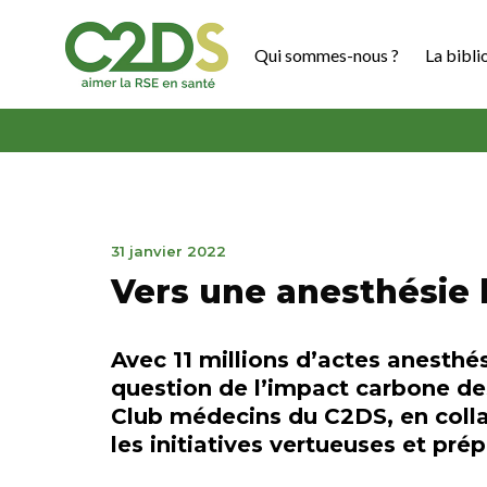
Aller
au
Qui sommes-nous ?
La bibli
contenu
C2DS
19
31 janvier 2022
juillet
Vers une anesthésie
2022
Avec 11 millions d’actes anesthé
question de l’impact carbone de
Club médecins du C2DS, en colla
les initiatives vertueuses et pré