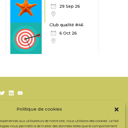
29 Sep 26
Club qualité #46
6 Oct 26
Twitter
LinkedIn
Youtube
Politique de cookies
S’inscrire à la newsletter
Nos partenaires
 expériences aux utilisateurs de notre site, nous utilisons des cookies. Le fait
Contacter l’équipe
ologies nous permettra de traiter des données telles que le comportement