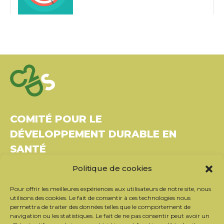
COMITÉ POUR LE
DÉVELOPPEMENT DURABLE EN
SANTÉ
Politique de cookies
Bâtiment Le Rubixco, 1 rue Bernard Maris
37270 Montlouis-sur-Loire
Pour offrir les meilleures expériences aux utilisateurs de notre site, nous
Tél. : 06 26 49 36 81 –
contact@c2ds.eu
utilisons des cookies. Le fait de consentir à ces technologies nous
permettra de traiter des données telles que le comportement de
navigation ou les statistiques. Le fait de ne pas consentir peut avoir un
Twitter
LinkedIn
Youtube