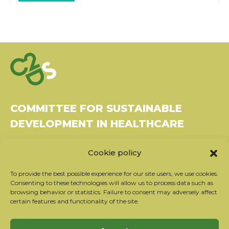
COMMITTEE FOR SUSTAINABLE
DEVELOPMENT IN HEALTHCARE
Bâtiment Le Rubixco, 1 rue Bernard Maris
Cookie policy
37270 Montlouis-sur-Loire
Tel: 06 26 49 36 81 -
contact@c2ds.eu
To provide the best possible experience for our site users, we use cookies.
Consenting to these technologies will allow us to process data such as
browsing behavior or statistics. Failure to consent may adversely affect
Twitter
LinkedIn
Youtube
certain features and functionality of the site.