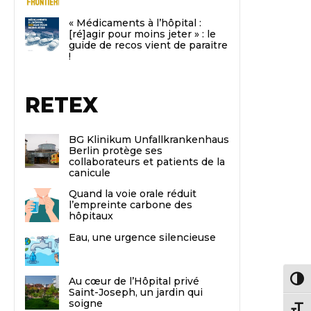
« Médicaments à l’hôpital :
[ré]agir pour moins jeter » : le
guide de recos vient de paraitre
!
RETEX
BG Klinikum Unfallkrankenhaus
Berlin protège ses
collaborateurs et patients de la
canicule
Quand la voie orale réduit
l’empreinte carbone des
hôpitaux
Eau, une urgence silencieuse
Au cœur de l’Hôpital privé
Passe
Saint-Joseph, un jardin qui
soigne
Chang