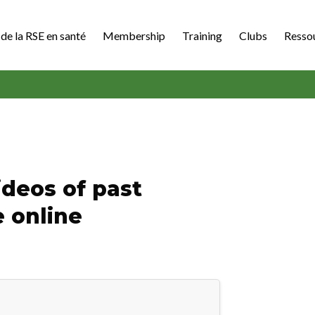
de la RSE en santé
Membership
Training
Clubs
Resso
deos of past
 online