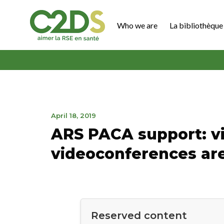
Go
to
Who we are
La bibliothèque 
content
C2DS
April
April 18, 2019
18,
ARS PACA support: vi
2019
videoconferences are
Reserved content