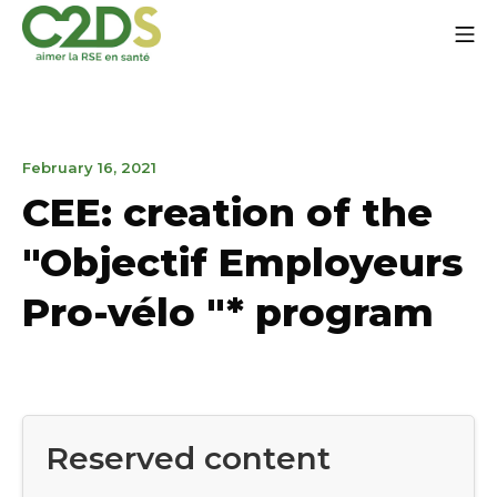
Go
Mo
to
content
C2DS
February
February 16, 2021
16,
CEE: creation of the
2021
"Objectif Employeurs
Pro-vélo "* program
Reserved content