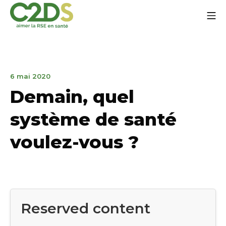
Go
Mo
to
content
C2DS
6
6 mai 2020
mai
Demain, quel
2020
système de santé
voulez-vous ?
Reserved content