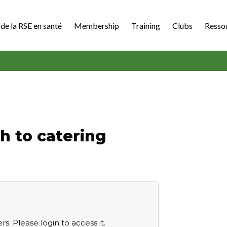
de la RSE en santé
Membership
Training
Clubs
Resso
h to catering
s. Please login to access it.