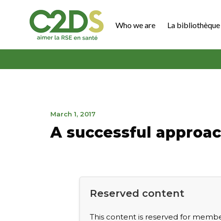
Go
to
Who we are
La bibliothèque 
content
C2DS
October
March 1, 2017
16,
A successful approac
2020
Reserved content
This content is reserved for member