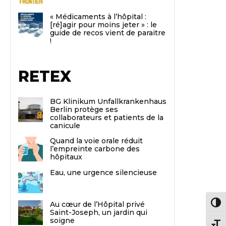
« Médicaments à l’hôpital :
[ré]agir pour moins jeter » : le
guide de recos vient de paraitre
!
RETEX
BG Klinikum Unfallkrankenhaus
Berlin protège ses
collaborateurs et patients de la
canicule
Quand la voie orale réduit
l’empreinte carbone des
hôpitaux
Eau, une urgence silencieuse
Au cœur de l’Hôpital privé
Passe
Saint-Joseph, un jardin qui
soigne
Chang