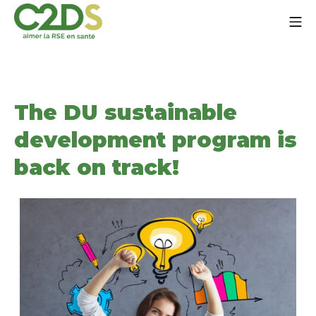
Go
Mo
to
content
C2DS
The DU sustainable
development program is
back on track!