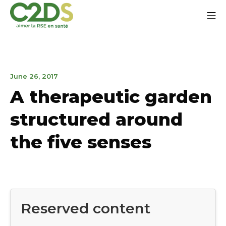
Go
Mo
to
content
C2DS
December
June 26, 2017
11,
A therapeutic garden
2018
structured around
the five senses
Reserved content