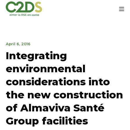
Go
Mo
to
content
C2DS
November
April 6, 2016
1,
Integrating
2021
environmental
considerations into
the new construction
of Almaviva Santé
Group facilities