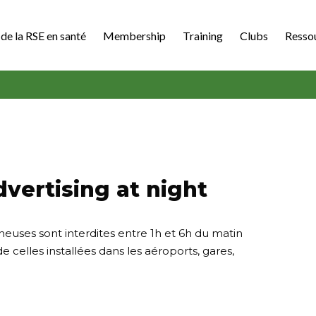
de la RSE en santé
Membership
Training
Clubs
Resso
vertising at night
ineuses sont interdites entre 1h et 6h du matin
de celles installées dans les aéroports, gares,