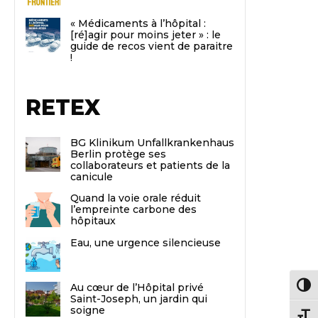
« Médicaments à l’hôpital :
[ré]agir pour moins jeter » : le
guide de recos vient de paraitre
!
RETEX
BG Klinikum Unfallkrankenhaus
Berlin protège ses
collaborateurs et patients de la
canicule
Quand la voie orale réduit
l’empreinte carbone des
hôpitaux
Eau, une urgence silencieuse
Au cœur de l’Hôpital privé
Passe
Saint-Joseph, un jardin qui
soigne
Chang