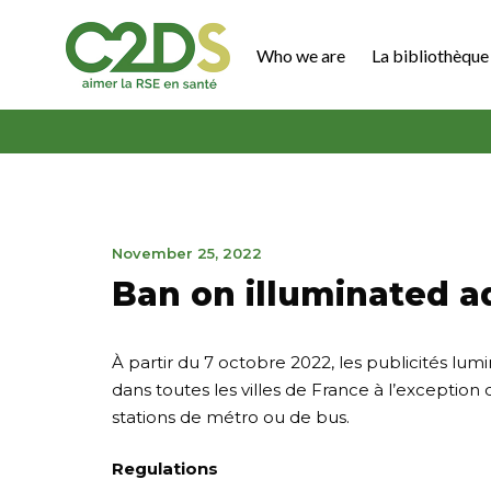
Go
to
Who we are
La bibliothèque 
content
C2DS
November
November 25, 2022
25,
Ban on illuminated ad
2022
À partir du 7 octobre 2022, les publicités lum
dans toutes les villes de France à l’exception 
stations de métro ou de bus.
Regulations