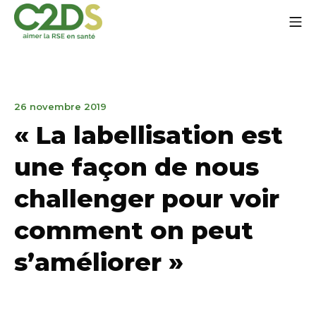
Go
Mo
to
content
C2DS
January
26 novembre 2019
21,
« La labellisation est
2020
une façon de nous
challenger pour voir
comment on peut
s’améliorer »