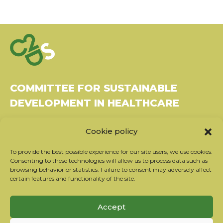
COMMITTEE FOR SUSTAINABLE
DEVELOPMENT IN HEALTHCARE
Bâtiment Le Rubixco, 1 rue Bernard Maris
Cookie policy
37270 Montlouis-sur-Loire
Tel: 06 26 49 36 81 -
contact@c2ds.eu
To provide the best possible experience for our site users, we use cookies.
Consenting to these technologies will allow us to process data such as
browsing behavior or statistics. Failure to consent may adversely affect
Twitter
LinkedIn
Youtube
certain features and functionality of the site.
Subscribe to our newsletter
Accept
Our partners