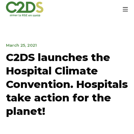
Go
Mo
to
content
C2DS
18
March 25, 2021
septembre
C2DS launches the
2025
Hospital Climate
Convention. Hospitals
take action for the
planet!