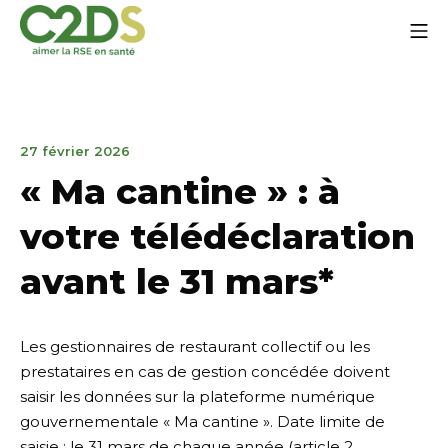
Go
Mo
to
content
C2DS
31
27 février 2026
mars
« Ma cantine » : à
2026
votre télédéclaration
avant le 31 mars*
Les gestionnaires de restaurant collectif ou les
prestataires en cas de gestion concédée doivent
saisir les données sur la plateforme numérique
gouvernementale « Ma cantine ». Date limite de
saisie : le 31 mars de chaque année (article 2