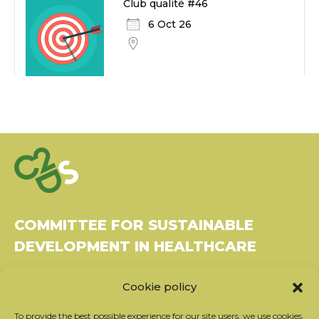
Club qualité #46
6 Oct 26
COMMITTEE FOR SUSTAINABLE
DEVELOPMENT IN HEALTHCARE
Bâtiment Le Rubixco, 1 rue Bernard Maris
Cookie policy
37270 Montlouis-sur-Loire
Tel: 06 26 49 36 81 -
contact@c2ds.eu
To provide the best possible experience for our site users, we use cookies.