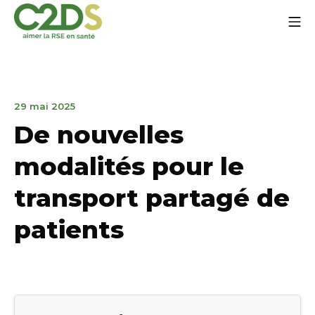
Go
Mo
to
content
C2DS
June
29 mai 2025
12,
De nouvelles
2025
modalités pour le
transport partagé de
patients