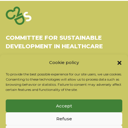
COMMITTEE FOR SUSTAINABLE
DEVELOPMENT IN HEALTHCARE
Bâtiment Le Rubixco, 1 rue Bernard Maris
Cookie policy
37270 Montlouis-sur-Loire
Tel: 06 26 49 36 81 -
contact@c2ds.eu
To provide the best possible experience for our site users, we use cookies.
Consenting to these technologies will allow us to process data such as
browsing behavior or statistics. Failure to consent may adversely affect
Twitter
LinkedIn
Youtube
certain features and functionality of the site.
Subscribe to our newsletter
Accept
Our partners
Refuse
Contact the team
Terms of use