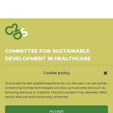
COMMITTEE FOR SUSTAINABLE
DEVELOPMENT IN HEALTHCARE
Bâtiment Le Rubixco, 1 rue Bernard Maris
Cookie policy
37270 Montlouis-sur-Loire
Tel: 06 26 49 36 81 -
contact@c2ds.eu
To provide the best possible experience for our site users, we use cookies.
Consenting to these technologies will allow us to process data such as
browsing behavior or statistics. Failure to consent may adversely affect
Twitter
LinkedIn
Youtube
certain features and functionality of the site.
Subscribe to our newsletter
Accept