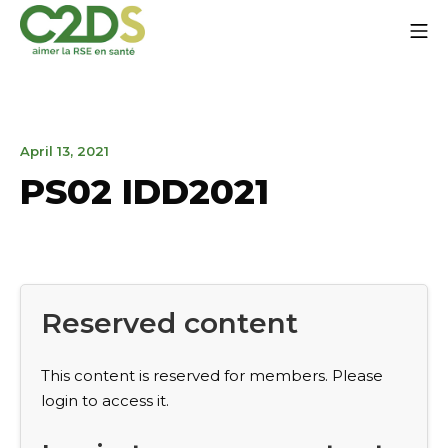
Go
Mo
to
content
C2DS
April
April 13, 2021
13,
PS02 IDD2021
2021
Reserved content
This content is reserved for members. Please
login to access it.