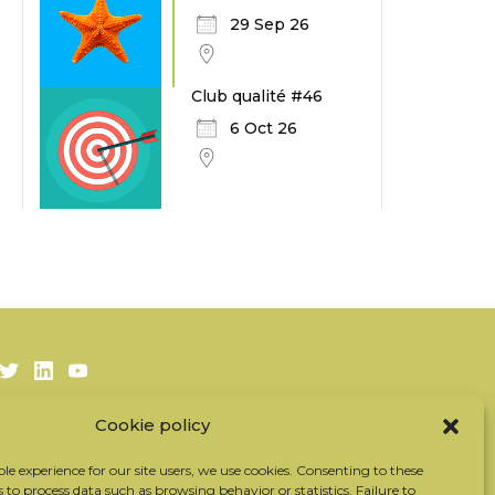
29 Sep 26
Club qualité #46
6 Oct 26
Twitter
LinkedIn
Youtube
Cookie policy
Subscribe to our newsletter
Our partners
ble experience for our site users, we use cookies. Consenting to these
s to process data such as browsing behavior or statistics. Failure to
Contact the team