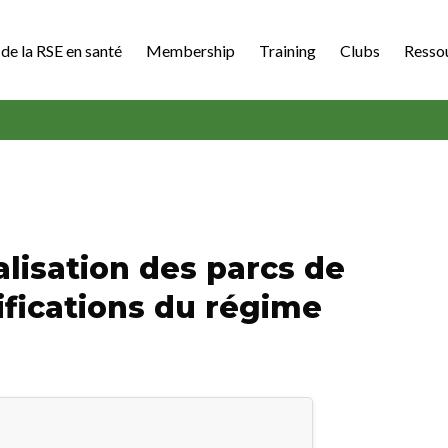
de la RSE en santé
Membership
Training
Clubs
Resso
alisation des parcs de
fications du régime