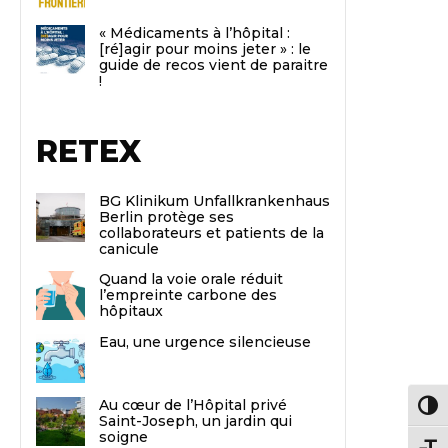
« Médicaments à l’hôpital :
[ré]agir pour moins jeter » : le
guide de recos vient de paraitre
!
RETEX
BG Klinikum Unfallkrankenhaus
Berlin protège ses
collaborateurs et patients de la
canicule
Quand la voie orale réduit
l’empreinte carbone des
hôpitaux
Eau, une urgence silencieuse
Au cœur de l’Hôpital privé
Passe
Saint-Joseph, un jardin qui
soigne