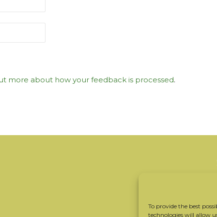
ut more about how your feedback is processed
.
To provide the best possi
technologies will allow u