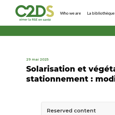
Go
to
Who we are
La bibliothèque 
content
C2DS
June
29 mai 2025
12,
Solarisation et végét
2025
stationnement : modi
Reserved content