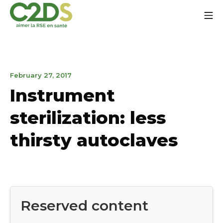
Go
Mo
to
content
C2DS
April
February 27, 2017
7,
Instrument
2023
sterilization: less
thirsty autoclaves
Reserved content