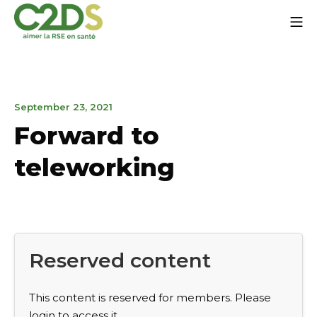
Go
Mo
to
content
C2DS
September
September 23, 2021
26,
Forward to
2023
teleworking
Reserved content
This content is reserved for members. Please
login to access it.