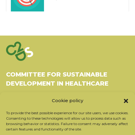
COMMITTEE FOR SUSTAINABLE
DEVELOPMENT IN HEALTHCARE
Bâtiment Le Rubixco, 1 rue Bernard Maris
Cookie policy
37270 Montlouis-sur-Loire
Tel: 06 26 49 36 81 -
contact@c2ds.eu
To provide the best possible experience for our site users, we use cookies.
Consenting to these technologies will allow us to process data such as
browsing behavior or statistics. Failure to consent may adversely affect
Twitter
LinkedIn
Youtube
certain features and functionality of the site.