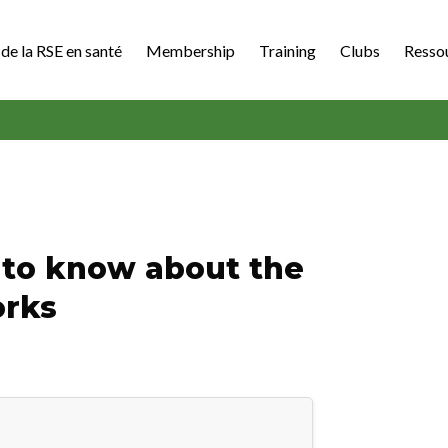
de la RSE en santé
Membership
Training
Clubs
Resso
 to know about the
orks