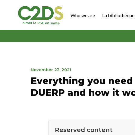
Go
to
Who we are
La bibliothèque 
content
C2DS
March
November 23, 2021
31,
Everything you need
2023
DUERP and how it w
Reserved content