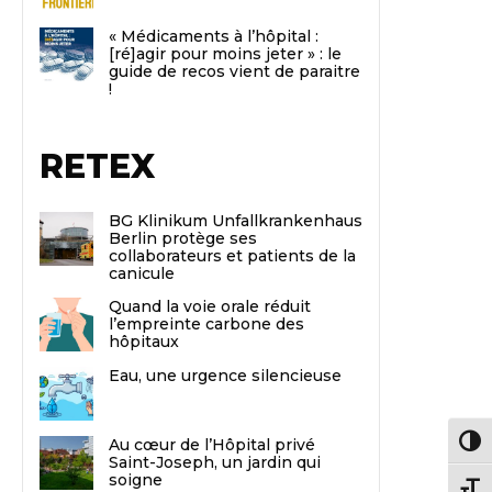
« Médicaments à l’hôpital :
[ré]agir pour moins jeter » : le
guide de recos vient de paraitre
!
RETEX
BG Klinikum Unfallkrankenhaus
Berlin protège ses
collaborateurs et patients de la
canicule
Quand la voie orale réduit
l’empreinte carbone des
hôpitaux
Eau, une urgence silencieuse
Au cœur de l’Hôpital privé
Passe
Saint-Joseph, un jardin qui
soigne
Chang