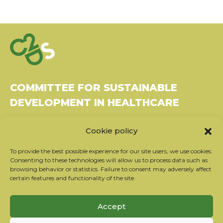
COMMITTEE FOR SUSTAINABLE
DEVELOPMENT IN HEALTHCARE
Bâtiment Le Rubixco, 1 rue Bernard Maris
Cookie policy
37270 Montlouis-sur-Loire
Tel: 06 26 49 36 81 -
contact@c2ds.eu
To provide the best possible experience for our site users, we use cookies.
Consenting to these technologies will allow us to process data such as
browsing behavior or statistics. Failure to consent may adversely affect
Twitter
LinkedIn
Youtube
certain features and functionality of the site.
Subscribe to our newsletter
Accept
Our partners