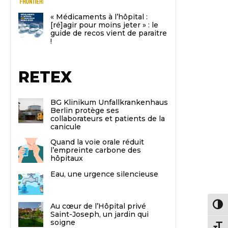
« Médicaments à l’hôpital :
[ré]agir pour moins jeter » : le
guide de recos vient de paraitre
!
RETEX
BG Klinikum Unfallkrankenhaus
Berlin protège ses
collaborateurs et patients de la
canicule
Quand la voie orale réduit
l’empreinte carbone des
hôpitaux
Eau, une urgence silencieuse
Au cœur de l’Hôpital privé
Passe
Saint-Joseph, un jardin qui
soigne
Chang