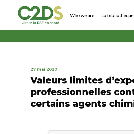
Go
to
Who we are
La bibliothèque 
content
C2DS
March
27 mai 2020
28,
Valeurs limites d’exp
2023
professionnelles con
certains agents chim