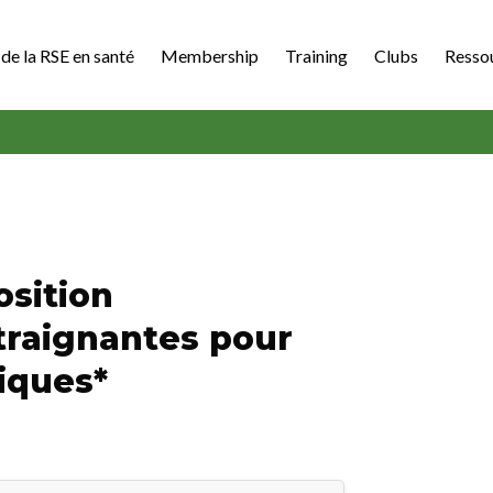
de la RSE en santé
Membership
Training
Clubs
Resso
osition
traignantes pour
iques*