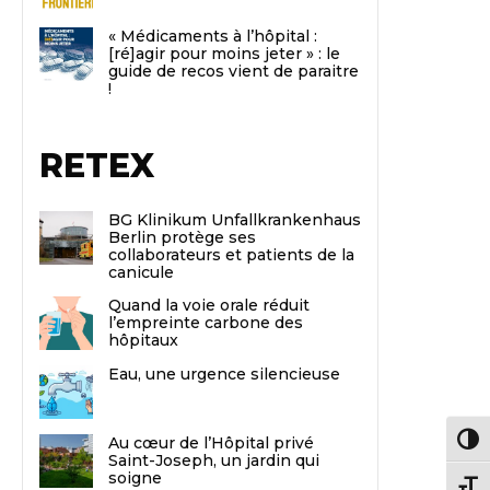
« Médicaments à l’hôpital :
[ré]agir pour moins jeter » : le
guide de recos vient de paraitre
!
RETEX
BG Klinikum Unfallkrankenhaus
Berlin protège ses
collaborateurs et patients de la
canicule
Quand la voie orale réduit
l’empreinte carbone des
hôpitaux
Eau, une urgence silencieuse
Au cœur de l’Hôpital privé
Passe
Saint-Joseph, un jardin qui
soigne
Chang