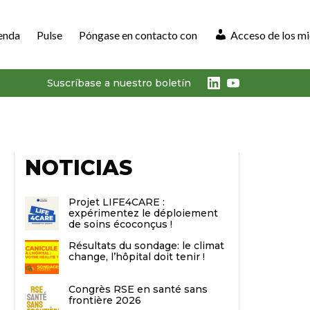
enda
Pulse
Póngase en contacto con
Acceso de los m
LinkedIn
Youtube
Suscríbase a nuestro boletín
NOTICIAS
Projet LIFE4CARE :
expérimentez le déploiement
de soins écoconçus !
Résultats du sondage: le climat
change, l’hôpital doit tenir !
Congrès RSE en santé sans
frontière 2026