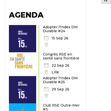
AGENDA
Adopter l'Index DM
Durable #24
15 Sep 26
Congrès RSE en
santé sans frontière
22 Sep 26
Lille
Adopter l'Index DM
Durable #25
29 Sep 26
Club RSE Outre-Mer
#3