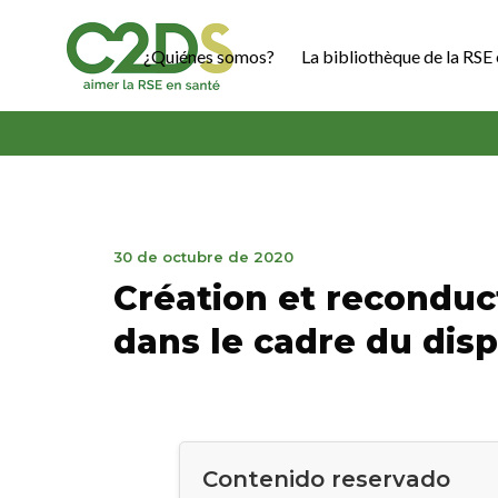
Ir
al
¿Quiénes somos?
La bibliothèque de la RSE 
contenido
C2DS
28
30 de octubre de 2020
de
Création et recondu
marzo
de
dans le cadre du disp
2023
Contenido reservado