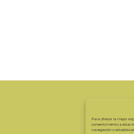
Para ofrecer la mejor expe
consentimiento a estas 
navegación o estadística