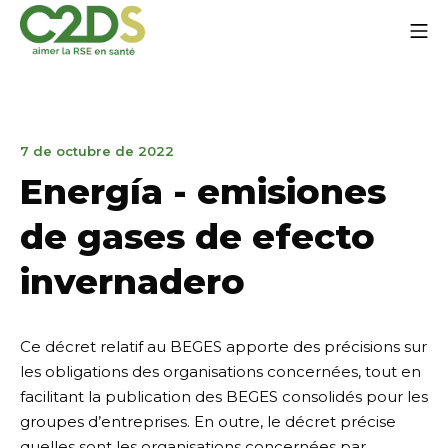
Ir
Me
al
contenido
C2DS
7
7 de octubre de 2022
de
Energía - emisiones
octubre
de
de gases de efecto
2022
invernadero
Ce décret relatif au BEGES apporte des précisions sur
les obligations des organisations concernées, tout en
facilitant la publication des BEGES consolidés pour les
groupes d’entreprises. En outre, le décret précise
quelles sont les organisations concernées par