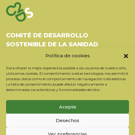
COMITÉ DE DESARROLLO
SOSTENIBLE DE LA SANIDAD
Política de cookies
Bâtiment Le Rubixco, 1 rue Bernard Maris
37270 Montlouis-sur-Loire
Para ofrecer la mejor experiencia posible a los usuarios de nuestro sitio,
Tel: 06 26 49 36 81 -
contact@c2ds.eu
utilizamos cookies. El consentimiento a estas tecnologías nos permitirá
procesar datos como el comportamiento de navegación o estadísticas.
La falta de consentimiento puede afectar negativamente a
Twitter
LinkedIn
Youtube
determinadas características y funcionalidades del sitio.
Suscríbase a nuestro boletín
Acepte
Nuestros socios
Desechos
Contactar con el equipo
Información jurídica
Ver preferencias