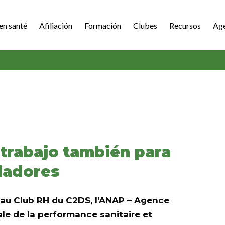
en santé
Afiliación
Formación
Clubes
Recursos
Ag
etrabajo también para
dadores
 au Club RH du C2DS, l’ANAP – Agence
le de la performance sanitaire et