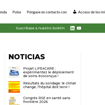
enda
Pulse
Póngase en contacto con
Acceso de los m
LinkedIn
Youtube
Suscríbase a nuestro boletín
NOTICIAS
Projet LIFE4CARE :
expérimentez le déploiement
de soins écoconçus !
Résultats du sondage: le climat
change, l’hôpital doit tenir !
Congrès RSE en santé sans
frontière 2026