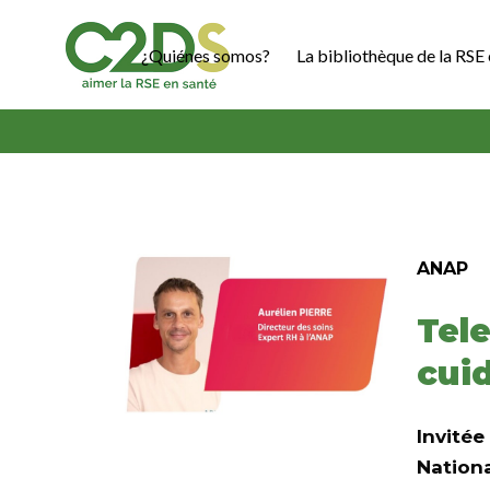
Ir
al
¿Quiénes somos?
La bibliothèque de la RSE 
contenido
C2DS
ANAP
Tel
cui
Invitée
Nationa