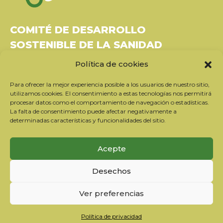
COMITÉ DE DESARROLLO
SOSTENIBLE DE LA SANIDAD
Política de cookies
Bâtiment Le Rubixco, 1 rue Bernard Maris
37270 Montlouis-sur-Loire
Para ofrecer la mejor experiencia posible a los usuarios de nuestro sitio,
Tel: 06 26 49 36 81 -
contact@c2ds.eu
utilizamos cookies. El consentimiento a estas tecnologías nos permitirá
procesar datos como el comportamiento de navegación o estadísticas.
La falta de consentimiento puede afectar negativamente a
Twitter
LinkedIn
Youtube
determinadas características y funcionalidades del sitio.
Suscríbase a nuestro boletín
Acepte
Nuestros socios
Desechos
Contactar con el equipo
Información jurídica
Ver preferencias
Política de privacidad
Política de cookies
Política de privacidad
ES