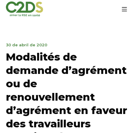
Ir
Me
al
contenido
C2DS
24
30 de abril de 2020
de
Modalités de
marzo
de
demande d’agrément
2023
ou de
renouvellement
d’agrément en faveur
des travailleurs