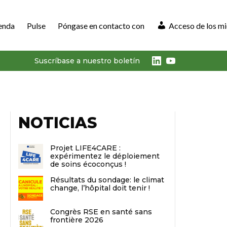
enda
Pulse
Póngase en contacto con
Acceso de los m
LinkedIn
Youtube
Suscríbase a nuestro boletín
NOTICIAS
Projet LIFE4CARE :
expérimentez le déploiement
de soins écoconçus !
Résultats du sondage: le climat
change, l’hôpital doit tenir !
Congrès RSE en santé sans
frontière 2026