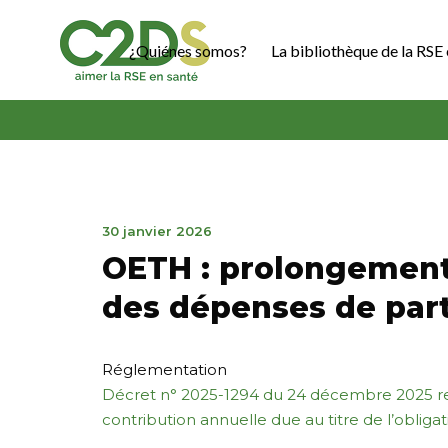
Ir
al
¿Quiénes somos?
La bibliothèque de la RSE 
contenido
C2DS
2
30 janvier 2026
mars
OETH : prolongement 
2026
des dépenses de part
Réglementation
Décret n° 2025-1294 du 24 décembre 2025 rel
contribution annuelle due au titre de l’obliga