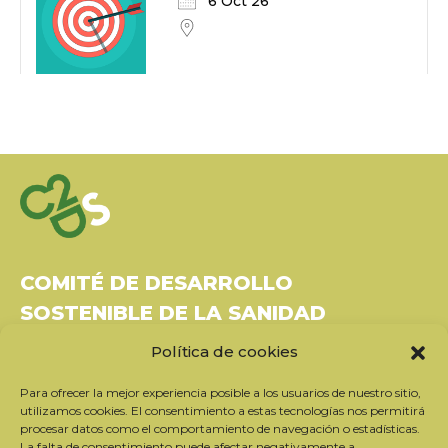
6 Oct 26
COMITÉ DE DESARROLLO
SOSTENIBLE DE LA SANIDAD
Política de cookies
Bâtiment Le Rubixco, 1 rue Bernard Maris
37270 Montlouis-sur-Loire
Para ofrecer la mejor experiencia posible a los usuarios de nuestro sitio,
Tel: 06 26 49 36 81 -
contact@c2ds.eu
utilizamos cookies. El consentimiento a estas tecnologías nos permitirá
procesar datos como el comportamiento de navegación o estadísticas.
La falta de consentimiento puede afectar negativamente a