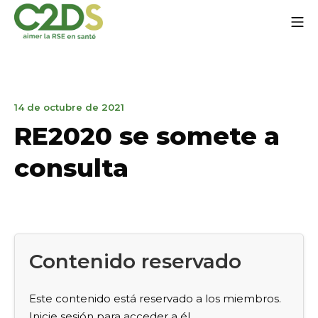
Ir
Me
al
contenido
C2DS
31
14 de octubre de 2021
de
RE2020 se somete a
marzo
de
consulta
2023
Contenido reservado
Este contenido está reservado a los miembros.
Inicie sesión para acceder a él.