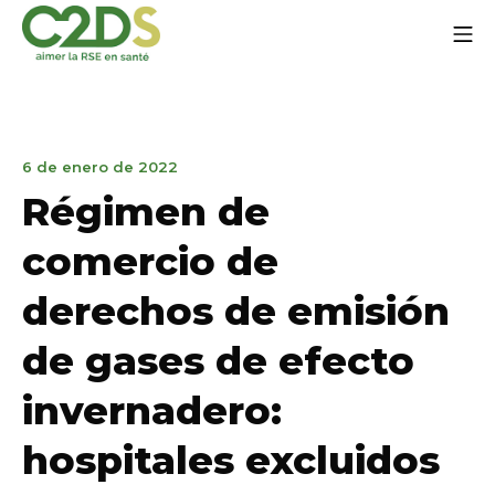
Ir
Me
al
contenido
C2DS
31
6 de enero de 2022
de
Régimen de
marzo
de
comercio de
2023
derechos de emisión
de gases de efecto
invernadero:
hospitales excluidos