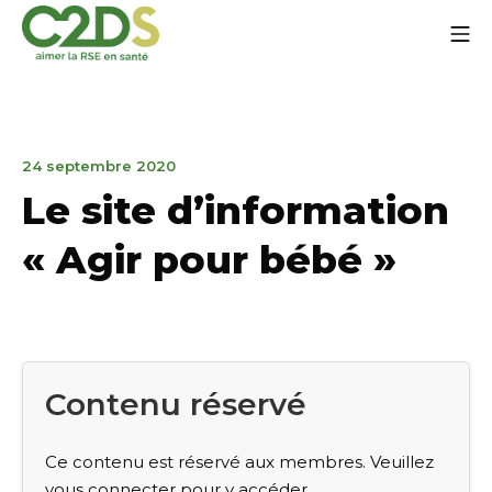
Aller
Me
au
contenu
C2DS
7
24 septembre 2020
juin
Le site d’information
2023
« Agir pour bébé »
Contenu réservé
Ce contenu est réservé aux membres. Veuillez
vous connecter pour y accéder.