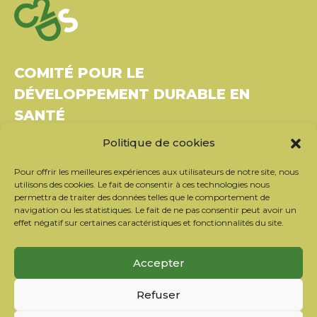
COMITÉ POUR LE
DÉVELOPPEMENT DURABLE EN
SANTÉ
Politique de cookies
Bâtiment Le Rubixco, 1 rue Bernard Maris
37270 Montlouis-sur-Loire
Pour offrir les meilleures expériences aux utilisateurs de notre site, nous
Tél. : 06 26 49 36 81 –
contact@c2ds.eu
utilisons des cookies. Le fait de consentir à ces technologies nous
permettra de traiter des données telles que le comportement de
navigation ou les statistiques. Le fait de ne pas consentir peut avoir un
Twitter
LinkedIn
Youtube
effet négatif sur certaines caractéristiques et fonctionnalités du site.
S’inscrire à la newsletter
Accepter
Nos partenaires
Refuser
Contacter l’équipe