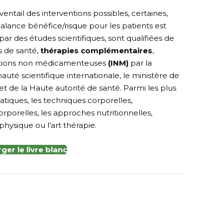
ventail des interventions possibles, certaines,
balance bénéfice/risque pour les patients est
par des études scientifiques, sont qualifiées de
s de santé,
thérapies complémentaires
,
ntions non médicamenteuses
(INM)
par la
té scientifique internationale, le ministère de
et de la Haute autorité de santé. Parmi les plus
iques, les techniques corporelles,
rporelles, les approches nutritionnelles,
é physique ou l’art thérapie.
ger le livre blanc