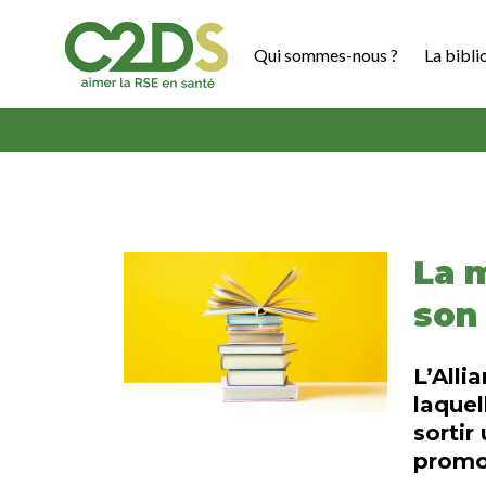
Aller
au
Qui sommes-nous ?
La bibli
contenu
C2DS
La 
son 
L’Alli
laquel
sortir
promou