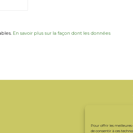
ables.
En savoir plus sur la façon dont les données
Pour offrir les meilleures
de consentir à ces techn