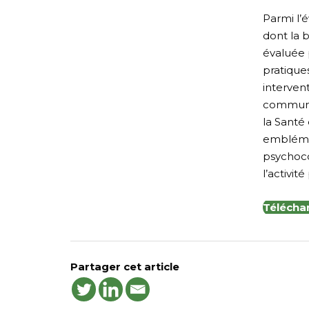
Parmi l’é
dont la 
évaluée 
pratique
interve
communau
la Santé 
emblémat
psychoco
l’activit
Téléchar
Partager cet article