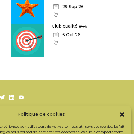
29 Sep 26
Club qualité #46
6 Oct 26
Twitter
LinkedIn
Youtube
Politique de cookies
S’inscrire à la newsletter
Nos partenaires
 expériences aux utilisateurs de notre site, nous utilisons des cookies. Le fait
Contacter l’équipe
ologies nous permettra de traiter des données telles que le comportement