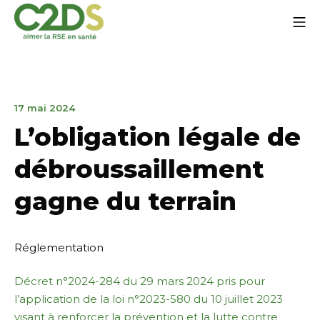
Aller
Me
au
contenu
C2DS
17
17 mai 2024
mai
L’obligation légale de
2024
débroussaillement
gagne du terrain
Réglementation
Décret n°2024-284 du 29 mars 2024 pris pour
l’application de la loi n°2023-580 du 10 juillet 2023
visant à renforcer la prévention et la lutte contre