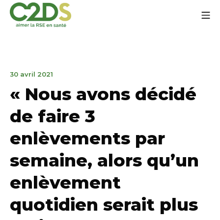
Aller
Me
au
contenu
C2DS
12
30 avril 2021
avril
« Nous avons décidé
2022
de faire 3
enlèvements par
semaine, alors qu’un
enlèvement
quotidien serait plus