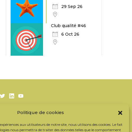
29 Sep 26
Club qualité #46
6 Oct 26
Twitter
LinkedIn
Youtube
Politique de cookies
S’inscrire à la newsletter
Nos partenaires
 expériences aux utilisateurs de notre site, nous utilisons des cookies. Le fait
Contacter l’équipe
ologies nous permettra de traiter des données telles que le comportement