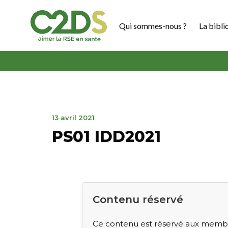
Aller
au
Qui sommes-nous ?
La bibli
contenu
C2DS
13
13 avril 2021
avril
PS01 IDD2021
2021
Contenu réservé
Ce contenu est réservé aux membre