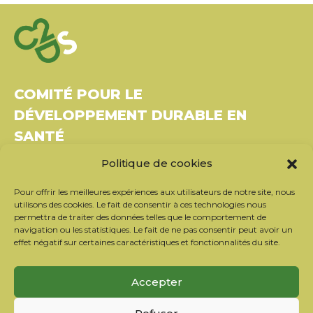
COMITÉ POUR LE
DÉVELOPPEMENT DURABLE EN
SANTÉ
Politique de cookies
Bâtiment Le Rubixco, 1 rue Bernard Maris
37270 Montlouis-sur-Loire
Pour offrir les meilleures expériences aux utilisateurs de notre site, nous
Tél. : 06 26 49 36 81 –
contact@c2ds.eu
utilisons des cookies. Le fait de consentir à ces technologies nous
permettra de traiter des données telles que le comportement de
navigation ou les statistiques. Le fait de ne pas consentir peut avoir un
Twitter
LinkedIn
Youtube
effet négatif sur certaines caractéristiques et fonctionnalités du site.
S’inscrire à la newsletter
Accepter
Nos partenaires