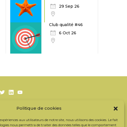
29 Sep 26
Club qualité #46
6 Oct 26
Twitter
LinkedIn
Youtube
Politique de cookies
S’inscrire à la newsletter
Nos partenaires
 expériences aux utilisateurs de notre site, nous utilisons des cookies. Le fait
Contacter l’équipe
ologies nous permettra de traiter des données telles que le comportement