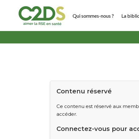
Aller
au
Qui sommes-nous ?
La bibli
contenu
C2DS
Contenu réservé
Ce contenu est réservé aux membre
accéder.
Connectez-vous pour ac