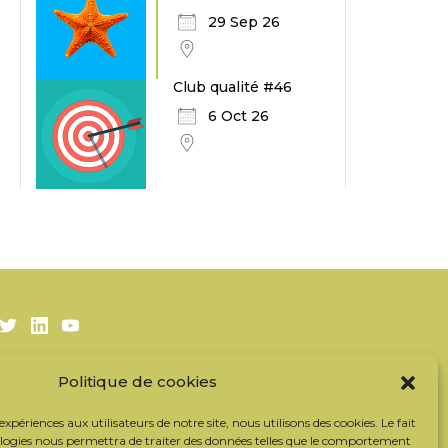
29 Sep 26
Club qualité #46
6 Oct 26
Twitter
LinkedIn
Youtube
Politique de cookies
S’inscrire à la newsletter
Nos partenaires
 expériences aux utilisateurs de notre site, nous utilisons des cookies. Le fait
Contacter l’équipe
ologies nous permettra de traiter des données telles que le comportement