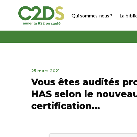
Aller
au
Qui sommes-nous ?
La bibli
contenu
C2DS
1
25 mars 2021
novembre
Vous êtes audités pr
2021
HAS selon le nouvea
certification…