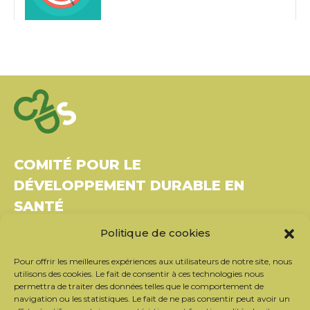
COMITÉ POUR LE
DÉVELOPPEMENT DURABLE EN
SANTÉ
Politique de cookies
Bâtiment Le Rubixco, 1 rue Bernard Maris
37270 Montlouis-sur-Loire
Pour offrir les meilleures expériences aux utilisateurs de notre site, nous
Tél. : 06 26 49 36 81 –
contact@c2ds.eu
utilisons des cookies. Le fait de consentir à ces technologies nous
permettra de traiter des données telles que le comportement de
navigation ou les statistiques. Le fait de ne pas consentir peut avoir un
Twitter
LinkedIn
Youtube