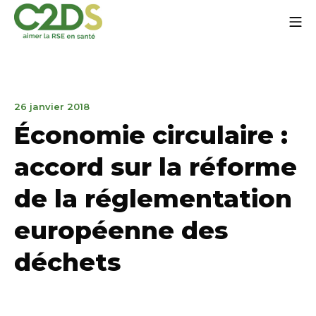
Aller
Me
au
contenu
C2DS
15
26 janvier 2018
janvier
Économie circulaire :
2020
accord sur la réforme
de la réglementation
européenne des
déchets