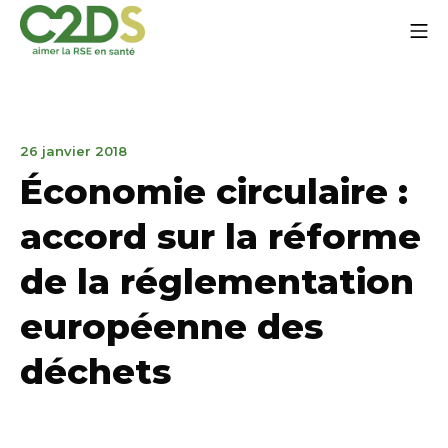
Go
Mo
to
content
C2DS
January
26 janvier 2018
15,
Économie circulaire :
2020
accord sur la réforme
de la réglementation
européenne des
déchets