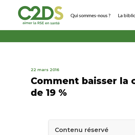
Aller
au
Qui sommes-nous ?
La bibli
contenu
C2DS
7
22 mars 2016
mai
Comment baisser la
2019
de 19 %
Contenu réservé