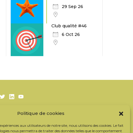
29 Sep 26
Club qualité #46
6 Oct 26
Twitter
LinkedIn
Youtube
Politique de cookies
S’inscrire à la newsletter
Nos partenaires
 expériences aux utilisateurs de notre site, nous utilisons des cookies. Le fait
Contacter l’équipe
ologies nous permettra de traiter des données telles que le comportement