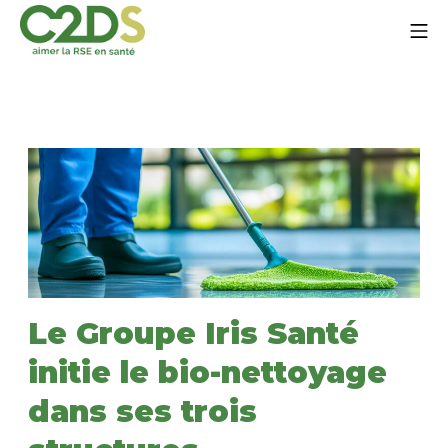
Aller
Me
au
contenu
C2DS
Le Groupe Iris Santé
initie le bio-nettoyage
dans ses trois