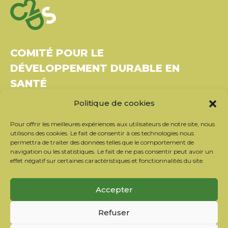
COMITÉ POUR LE
DÉVELOPPEMENT DURABLE EN
SANTÉ
Politique de cookies
Bâtiment Le Rubixco, 1 rue Bernard Maris
37270 Montlouis-sur-Loire
Pour offrir les meilleures expériences aux utilisateurs de notre site, nous
Tél. : 06 26 49 36 81 –
contact@c2ds.eu
utilisons des cookies. Le fait de consentir à ces technologies nous
permettra de traiter des données telles que le comportement de
navigation ou les statistiques. Le fait de ne pas consentir peut avoir un
Twitter
LinkedIn
Youtube
effet négatif sur certaines caractéristiques et fonctionnalités du site.
S’inscrire à la newsletter
Accepter
Nos partenaires
Refuser
Contacter l’équipe